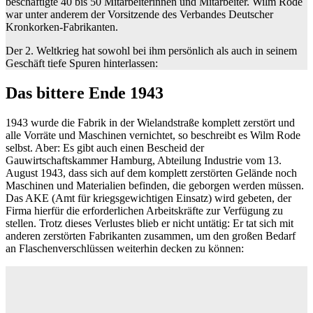
beschäftigte 40 bis 50 Mitarbeiterinnen und Mitarbeiter. Wilm Rode
war unter anderem der Vorsitzende des Verbandes Deutscher
Kronkorken‐Fabrikanten.
Der 2. Weltkrieg hat sowohl bei ihm persönlich als auch in seinem
Geschäft tiefe Spuren hinterlassen:
Das bittere Ende 1943
1943 wurde die Fabrik in der Wielandstraße komplett zerstört und
alle Vorräte und Maschinen vernichtet, so beschreibt es Wilm Rode
selbst. Aber: Es gibt auch einen Bescheid der
Gauwirtschaftskammer Hamburg, Abteilung Industrie vom 13.
August 1943, dass sich auf dem komplett zerstörten Gelände noch
Maschinen und Materialien befinden, die geborgen werden müssen.
Das AKE (Amt für kriegsgewichtigen Einsatz) wird gebeten, der
Firma hierfür die erforderlichen Arbeitskräfte zur Verfügung zu
stellen. Trotz dieses Verlustes blieb er nicht untätig: Er tat sich mit
anderen zerstörten Fabrikanten zusammen, um den großen Bedarf
an Flaschenverschlüssen weiterhin decken zu können: