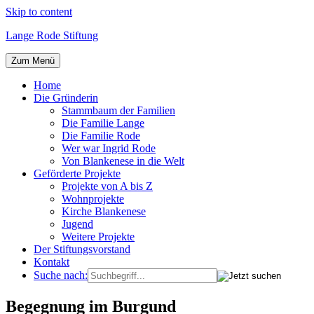
Skip to content
Lange Rode Stiftung
Zum Menü
Home
Die Gründerin
Stammbaum der Familien
Die Familie Lange
Die Familie Rode
Wer war Ingrid Rode
Von Blankenese in die Welt
Geförderte Projekte
Projekte von A bis Z
Wohnprojekte
Kirche Blankenese
Jugend
Weitere Projekte
Der Stiftungsvorstand
Kontakt
Suche nach:
Begegnung im Burgund