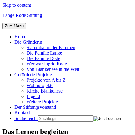
Skip to content
Lange Rode Stiftung
Zum Menü
Home
Die Gründerin
Stammbaum der Familien
Die Familie Lange
Die Familie Rode
Wer war Ingrid Rode
Von Blankenese in die Welt
Geförderte Projekte
Projekte von A bis Z
Wohnprojekte
Kirche Blankenese
Jugend
Weitere Projekte
Der Stiftungsvorstand
Kontakt
Suche nach:
Das Lernen begleiten