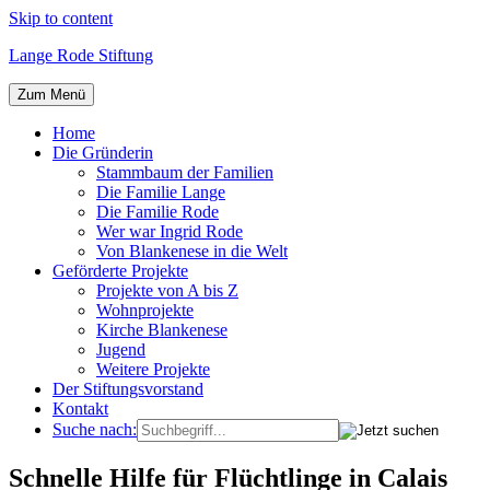
Skip to content
Lange Rode Stiftung
Zum Menü
Home
Die Gründerin
Stammbaum der Familien
Die Familie Lange
Die Familie Rode
Wer war Ingrid Rode
Von Blankenese in die Welt
Geförderte Projekte
Projekte von A bis Z
Wohnprojekte
Kirche Blankenese
Jugend
Weitere Projekte
Der Stiftungsvorstand
Kontakt
Suche nach:
Schnelle Hilfe für Flüchtlinge in Calais