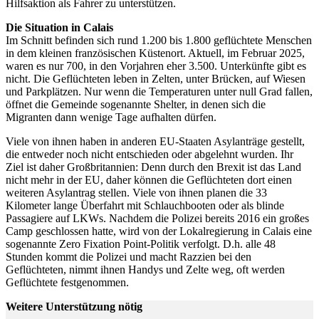
Hilfsaktion als Fahrer zu unterstützen.
Die Situation in Calais
Im Schnitt befinden sich rund 1.200 bis 1.800 geflüchtete Menschen
in dem kleinen französischen Küstenort. Aktuell, im Februar 2025,
waren es nur 700, in den Vorjahren eher 3.500. Unterkünfte gibt es
nicht. Die Geflüchteten leben in Zelten, unter Brücken, auf Wiesen
und Parkplätzen. Nur wenn die Temperaturen unter null Grad fallen,
öffnet die Gemeinde sogenannte Shelter, in denen sich die
Migranten dann wenige Tage aufhalten dürfen.
Viele von ihnen haben in anderen EU-Staaten Asylanträge gestellt,
die entweder noch nicht entschieden oder abgelehnt wurden. Ihr
Ziel ist daher Großbritannien: Denn durch den Brexit ist das Land
nicht mehr in der EU, daher können die Geflüchteten dort einen
weiteren Asylantrag stellen. Viele von ihnen planen die 33
Kilometer lange Überfahrt mit Schlauchbooten oder als blinde
Passagiere auf LKWs. Nachdem die Polizei bereits 2016 ein großes
Camp geschlossen hatte, wird von der Lokalregierung in Calais eine
sogenannte Zero Fixation Point-Politik verfolgt. D.h. alle 48
Stunden kommt die Polizei und macht Razzien bei den
Geflüchteten, nimmt ihnen Handys und Zelte weg, oft werden
Geflüchtete festgenommen.
Weitere Unterstützung nötig