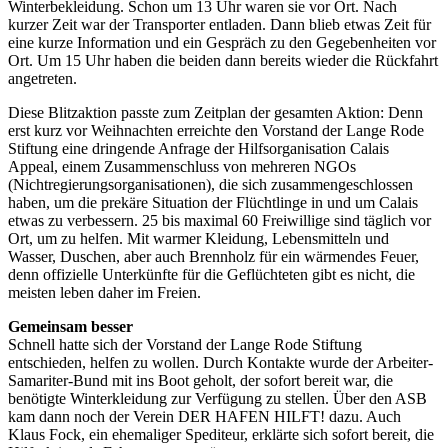
Winterbekleidung. Schon um 13 Uhr waren sie vor Ort. Nach
kurzer Zeit war der Transporter entladen. Dann blieb etwas Zeit für
eine kurze Information und ein Gespräch zu den Gegebenheiten vor
Ort. Um 15 Uhr haben die beiden dann bereits wieder die Rückfahrt
angetreten.
Diese Blitzaktion passte zum Zeitplan der gesamten Aktion: Denn
erst kurz vor Weihnachten erreichte den Vorstand der Lange Rode
Stiftung eine dringende Anfrage der Hilfsorganisation Calais
Appeal, einem Zusammenschluss von mehreren NGOs
(Nichtregierungsorganisationen), die sich zusammengeschlossen
haben, um die prekäre Situation der Flüchtlinge in und um Calais
etwas zu verbessern. 25 bis maximal 60 Freiwillige sind täglich vor
Ort, um zu helfen. Mit warmer Kleidung, Lebensmitteln und
Wasser, Duschen, aber auch Brennholz für ein wärmendes Feuer,
denn offizielle Unterkünfte für die Geflüchteten gibt es nicht, die
meisten leben daher im Freien.
Gemeinsam besser
Schnell hatte sich der Vorstand der Lange Rode Stiftung
entschieden, helfen zu wollen. Durch Kontakte wurde der Arbeiter-
Samariter-Bund mit ins Boot geholt, der sofort bereit war, die
benötigte Winterkleidung zur Verfügung zu stellen. Über den ASB
kam dann noch der Verein DER HAFEN HILFT! dazu. Auch
Klaus Fock, ein ehemaliger Spediteur, erklärte sich sofort bereit, die